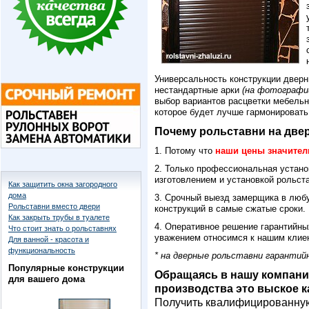
Универсальность конструкции дверн
нестандартные арки
(на фотографии
выбор вариантов расцветки мебельн
которое будет лучше гармонироват
Почему рольставни на две
1. Потому что
наши цены значител
2. Только профессиональная устан
изготовлением и установкой рольст
Как защитить окна загородного
дома
3. Срочный выезд замерщика в люб
Рольставни вместо двери
конструкций в самые сжатые сроки.
Как закрыть трубы в туалете
4. Оперативное решение гарантийны
Что стоит знать о рольставнях
уважением относимся к нашим клие
Для ванной - красота и
функциональность
* на дверные рольставни гарантий
Популярные конструкции
Обращаясь в нашу компани
для вашего дома
производства это выское ка
Получить квалифицированную