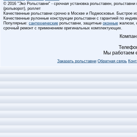
© 2016 "Эко Рольставни" - срочная установка рольставен, рольставни
(рольворот), роллет
Качественные рольставни срочно в Москве и Подмосковье. Быстрое из
Качественные рулонные конструкции рольставни с гарантией по инди
Популярные:
сантехнические
рольставни, защитные
оконные
жалюзи, 
срочный ремонт с применением оригинальных комплектующих.
Компан
Телефо
Мы работаем
Заказать рольставни
Обратная связь
Конт